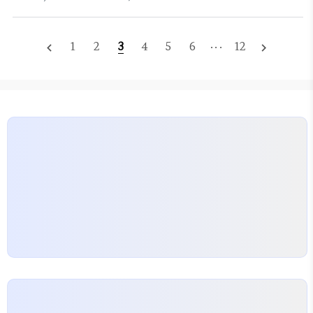
총 6부작으로 구성되어 있어 짧은 시간 안에 몰입해서
2025년 9월 14일에 미국 FOX에서 프리미어 방송
볼 수 있는 매력이 있으며, 베스트셀러 소설을 원작으
되었습니다...
로 한 작품으로 초자연적 요소와 뒤틀린 인간 관계를
1
2
3
4
5
6
···
12
navigate_before
navigate_next
통해 시청자를 사로잡습니다. 기본 정보비하인드 허
아이즈 예고편비하인드 허 아이즈 예고편 항목내용제
목비하인드 허 아이즈 (원제: Behind Her Eyes)장
르드라마, 미스터리, 스릴러, 심리 스릴러에피소드총
6부작 (리미티드 시리즈, 시즌 2는 현재 계획 없음)공
개일2021년 2월 17일 (넷플릭스 전 세계 동시 공개)
관람 등급청소년 관람 불가 (성적 묘사, 폭력, 심리적
긴장감으로 인한..