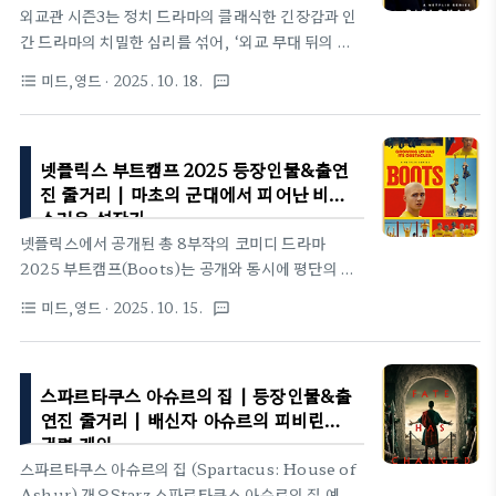
외교관 시즌3는 정치 드라마의 클래식한 긴장감과 인
“영웅을 보여 달라면 비극을 쓰게 된다”는 현실을 묵
간 드라마의 치밀한 심리를 섞어, ‘외교 무대 뒤의 암
직하게 체감하게 합니다.기본정보HBO 쇼 미 더 히어
투’라는 소재를 더욱 팽팽하게 당긴다. 대통령의 급작
로 예고편 제목: 쇼 미 어 히어로(Show Me a Hero)
미드,영드
· 2025. 10. 18.
format_list_bulleted
textsms
스러운 사망, 부통령의 권력 승계, 핵무기 탑재 잠수
장르: 드라마 / 실화 기반 미니시리즈 원작: 리사 벨킨
함의 등장 같은 극적 사건들이 하나둘씩 이어지면서,
(Lisa..
시청자는 “다음엔 무슨 반전이 나올까?”라는 심장을
넷플릭스 부트캠프 2025 등장인물&출연
조이는 질문 속에 빠져든다.기본정보h넷플릭스 외교
진 줄거리 | 마초의 군대에서 피어난 비밀
관 시즌3 예고편 제목: 외교관 시즌3 (The
스러운 성장기
Diplomat)장르: 정치 드라마 / 스릴러공개일:
넷플릭스에서 공개된 총 8부작의 코미디 드라마
2025년 10월 16일 넷플릭스에피소드 수: 8화 회당
2025 부트캠프(Boots)는 공개와 동시에 평단의 찬
러닝타임: 약 44 ~ 56분배급 / 스트리밍 플랫폼:
사를 받으며 화제를 모으고 있습니다. 이 시리즈는 격
Netflix 중심 배급 및 스트리밍시즌 전체 누적: 시즌
미드,영드
· 2025. 10. 15.
format_list_bulleted
textsms
렬한 총격전이나 전투 장면보다는 따뜻한 유머와 가슴
수 3, 총 에피소드 22편외교관 시즌 1,2시즌 간추린
아픈 감정선에 초점을 맞추어, 군대 쇼의 새로운 시각
내용시즌 1 대략적인..
을 제시합니다.부트캠프는 전직 미국 해병대원 그렉
스파르타쿠스 아슈르의 집 | 등장인물&출
코프 화이트의 회고록 핑크 마린(The Pink
연진 줄거리 | 배신자 아슈르의 피비린내
Marine)을 원작으로 하며, 1990년대 미국 해병대
권력 게임
신병 훈련소라는 압력솥 같은 환경에서 자신의 성 정
스파르타쿠스 아슈르의 집 (Spartacus: House of
체성을 숨겨야 했던 한 게이 청소년의 경험을 깊이 있
Ashur) 개요Starz 스파르타쿠스 아슈르의 집 예고