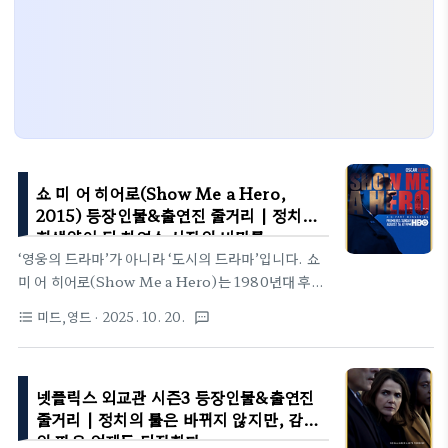
쇼 미 어 히어로(Show Me a Hero,
2015) 등장인물&출연진 줄거리 | 정치적
희생양이 된 최연소 시장의 비망록
‘영웅의 드라마’가 아니라 ‘도시의 드라마’입니다. 쇼
미 어 히어로(Show Me a Hero)는 1980년대 후반
뉴욕주 용커스(Yonkers)의 공공주택(주거 분리 철
미드,영드
· 2025. 10. 20.
format_list_bulleted
textsms
폐) 갈등을 정면으로 비춥니다. 선거 전략, 법원의 명
령, 주민 여론, 언론 프레이밍이 한데 얽혀 개인의 삶
을 압도하는 과정을 데이비드 사이먼(David
넷플릭스 외교관 시즌3 등장인물&출연진
Simon)의 건조한 리얼리즘으로 축적하죠. 누가 옳
줄거리 | 정치의 룰은 바뀌지 않지만, 감정
으냐보다 ‘옳은 결정을 어떻게 이행할 것인가’라는 시
의 판은 언제든 뒤집힌다
스템의 난제를 밀도 높게 추적하며, 제목의 인용처럼