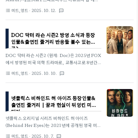
게 다룹니다.📘 기본 정보넷플릭스 Boosts 영어 예
편 안녕하세요! "스파르타쿠스: 아슈르의 집"은 원작
고편 제목: 부트캠프(Boosts)장르: 코메디,전쟁&정
미드,영드
· 2025. 10. 12.
format_list_bulleted
textsms
스파르타쿠스 시리즈의 스핀오프 미니시리즈로,
치공개일: 2025년 10월 9일원작: 그렉 코프 하이트
Starz에서 제작한 역사 판타지 드라마입니다. 원작의
의 회고록 핑크 마린배경:199..
창작자 스티븐 S. 디나이트(Steven S. DeKnight)
DOC 닥터 라슨 시즌2 방영 소식과 등장
가 다시 연출을 맡았어요. 이 시리즈는 총 10부작으
인물&출연진 줄거리 반응들 볼수 있는
로, 로마 제국의 잔인한 정치와 검투사 세계를 배경으
곳?
로 하며, 원작에서 죽은 캐릭터 '아슈르(Ashur)'가
DOC 닥터 라슨 시즌2 (원제: Doc)은 2025년 FOX
살아남은 대안 역사(what-if) 스토리를 다룹니다.
에서 방영된 미국 의학 드라마로, 교통사고로 8년간
2025년 9월 말에 공식 발표된 바에 따르면, 2025년
의 기억을 잃은 천재 의사 에이미 라슨 박사(몰리 파커
12월 5일(금요일)에 첫 두 에피소드(에피소드 1과 2)
미드,영드
· 2025. 10. 10.
format_list_bulleted
textsms
분)의 이야기를 중심으로 전개됩니다. 시즌 1에서 라
가 동시 공개됩니다. 프리미어 일정 및 공개..
슨 박사는 기억 상실로 인해 레지던트(인턴) 과정부터
다시 시작하며, 과거의 비밀과 현재의 삶을 재건하는
넷플릭스 비하인드 허 아이즈 등장인물&
과정을 그렸습니다. 이 시리즈는 의학적 긴장감과 감
출연진 줄거리 | 꿈과 현실이 뒤엉킨 미스
정적 깊이를 결합한 '의학 멜로' 스타일로, 한국에서는
터리
NXT 채널을 통해 2025년 2월 1일부터 방영되며 큰
넷플릭스 오리지널 시리즈 비하인드 허 아이즈
주목을 받았습니다. DOC 닥터 라슨 시즌 2 방영소식
(Behind Her Eyes)는 2021년에 공개된 영국 미니
DOC 닥터 라슨 시즌2는 2025년 2월 FOX로부터
시리즈로, 심리 스릴러 장르의 대표작 중 하나입니다.
갱신 소식을 전하며, 총 22개 에피소드로 구성되어
미드,영드
· 2025. 10. 7.
format_list_bulleted
textsms