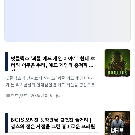
넷플릭스 '괴물 에드 게인 이야기' 현대 호
러의 어두운 뿌리, 에드 게인의 충격적 진
실
넷플릭스의 안솔로지 시리즈 '괴물 에드 게인 이야
기'는 위스콘신의 연쇄살인범 에드 게인을 중심으로,
그의 범죄가 싸이코, 텍사스 전기톱 대학살, 양들의
미드,영드
· 2025. 10. 5.
format_list_bulleted
textsms
침묵 같은 호러 영화의 청사진이 된 과정을 그립니다.
라이언 머피와 이안 브레넌의 작품은 가족 트라우마와
사회적 고립이 괴물을 만드는 과정을 섬뜩하게 조명하
NCIS 오리진 등장인물 출연진 줄거리 |
며, 그래픽한 공포와 심리적 깊이로 시청자를 사로잡
깁스의 젊은 시절을 그린 흥미로운 프리퀄
습니다. 튜덤 기사에서 강조하듯, 이 시리즈는 "괴물
은 사회가 만든다"는 메시지로 현대 호러의 뿌리를 탐