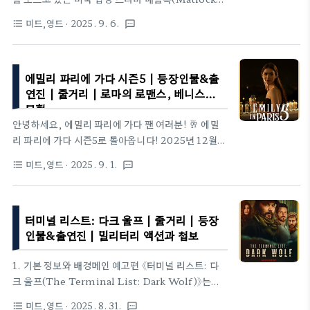
밀넷플릭스 예고편《통제할 수 없는(Wayward)》은
의 리부트 버전을 소개해보려 해요. 1980~90년대
문제 청소년을 ‘고치는’ 교정 학교라는 익숙하지만 결
미드,영드
· 2025. 9. 6.
format_list_bulleted
textsms
고전 원작을 현대적으로 재해석한 이 시리즈는, 베테
코 가볍지 않은 소재를 통해 현대 사회의 어두운 면을
랑 배우 캐시 베이츠의 열연과 날카로운 스토리로 큰
조명하는 작품으로, 처음부터..
인기를 끌고 있답니다. 제가 최근 조사한 내용을 바탕
에밀리 파리에 가다 시즌5 | 등장인물&출
으로, 시리즈의 개요부터 주요 인물, 제목의 유래, 그
연진 | 줄거리 | 로마의 로맨스, 베니스의
리고 시즌별 내용까지 다양한 각도에서 풀어볼게요.
모험
매틀록은 어떤 드라마일까? – 기본 소개와 배경'매틀
안녕하세요, 에밀리 파리에 가다 팬 여러분! 🥂 에밀
록'이라는 제목은 원작 시리즈에서 유래했어요. 원래
리 파리에 가다 시즌5로 돌아옵니다! 2025년 12월
1986~1995년 드라마는 앤디 그리피스(Andy
18일, 넷플릭스에서 10편이 한 번에 공개되며, 파리
Griffith)가 연기한 벤 매틀록(Ben Matlock)이라
미드,영드
· 2025. 9. 1.
format_list_bulleted
textsms
와 로마를 오가고 베니스의 운하까지 정복하는 에밀리
는 변호사의 이름을 따왔죠. 벤은 조지아주에서 날카
의 이야기가 펼쳐질 예정이에요. 크리스마스 직전에
로운 변호 기술로 사건을 해..
에밀리의 패션, 로맨스, 드라마를 몰아보기 할 준비
터미널 리스트: 다크 울프 | 줄거리 | 등장
되셨나요? 최신 소식을 재미있고 알차게 정리했어요.
인물&출연진 | 밀리터리 액션과 첩보
아장스 그라토(Agence Grateau)란? 🏢아장스 그
라토(Agence Grateau)는 에밀리 파리에 가다 드라
1. 기본 정보와 배경메인 예고편 《터미널 리스트: 다
마 속 가상의 마케팅 에이전시로, 프랑스 파리에 본사
크 울프(The Terminal List: Dark Wolf)》는
를 두고 럭셔리 브랜드와 패션, 라이프스타일 클라이
2025년 8월 27일 Amazon Prime Video에서 첫
언트를 전문으로 다룹니다. 샤넬, 피에르 가데 같은 고
미드,영드
· 2025. 8. 31.
format_list_bulleted
textsms