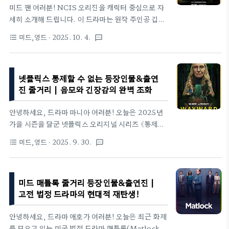
미드 팬 여러분! NCIS 오리진을 캐릭터 중심으로 자
구합니다.기본 정보넷플릭스 괴물 에드 게인 이야기
세히 소개해 드립니다. 이 드라마는 원작 주인공 깁스
예고편괴물 에드 게인 이야기 메인 예고편 제목: 괴물
의 1991년 젊은 시절을 다루며, 해군 수사국에서의
에드 게인 이야기 (monster the ed gein story)
미드,영드
· 2025. 10. 4.
format_list_bulleted
textsms
신입 생활과 멘토십, 가족 비극을 통해 원작의 뿌리를
장르: 전기 범죄 드라마, 호러원작: 에드 게인의 실제
탐구합니다. 최근 시즌 2 캐스트 업데이트로 더 기대
사건 (트루 크라임 기반)..
를 모으고 있으며, 새로운 배우들이 원작 캐릭터를 재
넷플릭스 통제할 수 없는 등장인물&출연
해석하는 점이 매력적입니다. 국내 채널나우 방송으
진 줄거리 | 음모와 긴장감의 완벽 조화
로 접근성도 좋아졌습니다.1.깁스가 베테랑이 되기 전
의 모습NCIS 오리진은 원작 팬들에게 흥미로운 소재
안녕하세요, 드라마 마니아 여러분! 오늘은 2025년
로 다가옵니다. 젊은 깁스의 해군 수사국 데뷔를
가을 시즌을 달군 넷플릭스 오리지널 시리즈 《통제할
1991년 캠프 펜들턴 배경으로 그려내며, 해군 범죄
수 없는(Wayward)》를 소개할게요. 이 작품은 단순
수사와 함께 멘토 마이크 프랑스와의 관계, 도덕적 딜
미드,영드
· 2025. 9. 30.
format_list_bulleted
textsms
한 미스터리가 아니라, 문제 청소년 산업의 실상을 날
레마를 깊이 파고듭니다. 원작의 현대 설정과 달리 과
카롭게 파헤치는 스릴러로, 공개 직후부터 “소름 돋는
거 해군 수사국 시대를 재현하며, 배우..
현실 비판”이라는 평이 쏟아지고 있어요. 폐쇄된 마을
미드 매틀록 줄거리 등장인물&출연진 |
과 학교라는 배경이 주는 압박감, 그리고 세대 간 충돌
고전 법정 드라마의 현대적 재탄생!
이 얽히며 시청자를 끝없이 끌어당기죠. 아직 시청하
지 않으신 분들은 스포일러 없이 이 포스팅으로 흥미
안녕하세요, 드라마 애호가 여러분! 오늘은 최근 화제
를 느껴보세요!드라마 소개: 폐쇄된 학교, 숨겨진 비
를 모으고 있는 미국 법정 드라마 매틀록(Matlock)