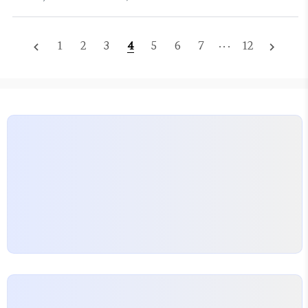
공개된 액션 스릴러 드라마입니다. 원작 《터미널 리스
급 브랜드의 캠페인을 맡아 파리 패션계의 중심에 서
트》(2022, 크리스 프랫 주연)의 세계관을 기반으로
있죠. 시즌 1부터 에..
한 프리퀄 시리즈로, 특히 테일러 키치가 연기하는 벤
1
2
3
4
5
6
7
···
12
navigate_before
navigate_next
에드워즈(Ben Edwards)의 기원 이야기를 중점적
으로 다룹니다. 시즌 1은 총 7부작으로 제작되었고,
첫 3편이 동시 공개된 후 매주 수요일 1편씩 차례로 공
개되어 9월 24일 피날레를 맞습니다.장르는 액션, 스
릴러, 드라마, 스파이물이 결합된 형태이며, 전직 네
이비 실 출신 작가 잭 카(Jack Carr)의 경험을 바탕으
로 현실감 있는 군사 작전과 정치적 음..