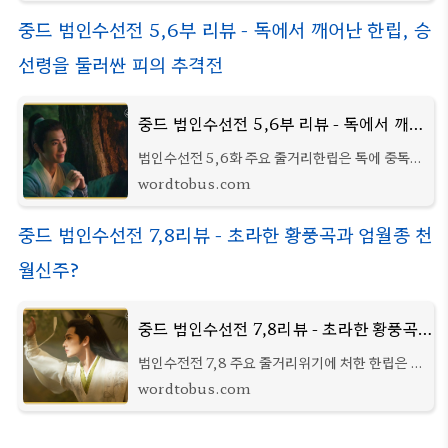
반가웠다. 그런데 나중에 알고 보니 유튜
중드 범인수선전 5,6부 리뷰 - 독에서 깨어난 한립, 승
선령을 둘러싼 피의 추격전
중드 범인수선전 5,6부 리뷰 - 독에서 깨어난 한립, 승선령을 둘러싼 피의 추격전
범인수선전 5,6화 주요 줄거리한립은 독에 중독되
어 의식을 잃은 채 방 안에 쓰러져 있었고, 곁에서
wordtobus.com
는 곡혼이 묵묵히 그를 지키고 있었다. 문밖에서는
묵채환이 조심스레 그의 이름을 부르며 방
중드 범인수선전 7,8리뷰 - 초라한 황풍곡과 엄월종 천
월신주?
중드 범인수선전 7,8리뷰 - 초라한 황풍곡과 엄월종 천월신주?
범인수전전 7,8 주요 줄거리위기에 처한 한립은 남
궁완의 등장으로 목숨을 건졌다. 그는 하루빨리 황
wordtobus.com
풍곡에 들어가야 산수로에서 벗어날 수 있다고 판
단했고, 곧장 황풍곡에 도착한다. 오사숙은