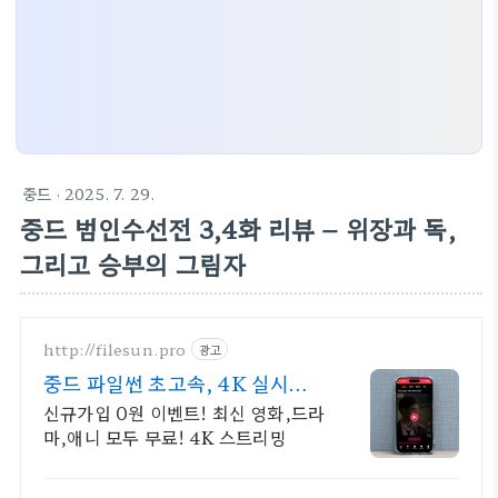
중드
· 2025. 7. 29.
중드 범인수선전 3,4화 리뷰 – 위장과 독,
그리고 승부의 그림자
http://filesun.pro
광고
중드 파일썬 초고속, 4K 실시간
보기!
신규가입 0원 이벤트! 최신 영화,드라
마,애니 모두 무료! 4K 스트리밍