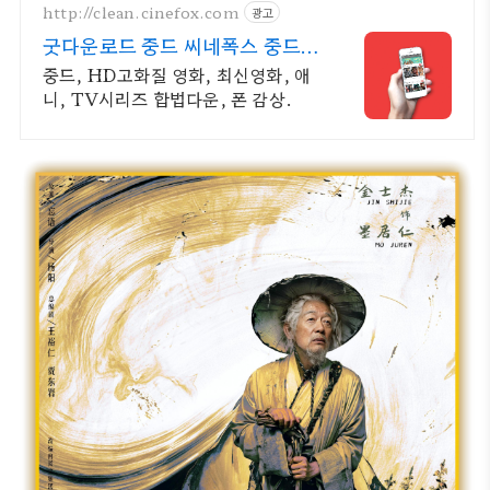
http://clean.cinefox.com
광고
굿다운로드 중드 씨네폭스 중드
일드 30%할인
중드, HD고화질 영화, 최신영화, 애
니, TV시리즈 합법다운, 폰 감상.