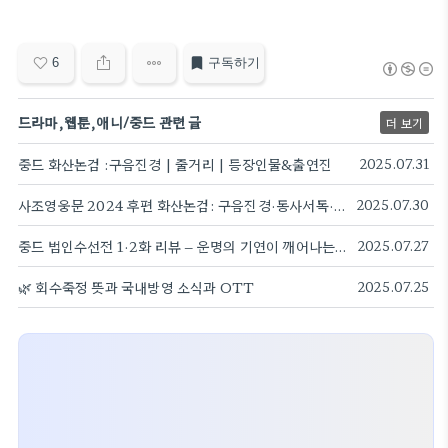
6
구독하기
드라마,웹툰,애니/중드 관련 글
더 보기
중드 화산논검 :구음진경 | 줄거리 | 등장인물&출연진
2025.07.31
사조영웅문 2024 후편 화산논검: 구음진경·동사서독·남제북개·오절쟁봉 방영소식
2025.07.30
중드 범인수선전 1·2화 리뷰 – 운명의 기연이 깨어나는 시작
2025.07.27
🌿 회수죽정 뜻과 국내방영 소식과 OTT
2025.07.25