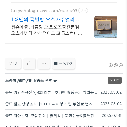
https://blog.naver.com/oscars03
광고
1%만의 특별함 오스카주얼리 핸
드메이드&오더메이드예물전문
결혼예물,커플링,프로포즈링전문점
오스카만의 감각적이고 고급스런디자
인 특별함, 최고순도디자인
3
구독하기
드라마,웹툰,애니/중드 관련 글
더 보기
중드 범인수선전 7,8화 리뷰 - 초라한 황풍곡과 엄월종 천월신주?
2025.08.02
중드 절요 방영소식과 OTT – 여성 시점 무협 로맨스의 매력 정리
2025.08.02
중드 화산논검 :구음진경 | 줄거리 | 등장인물&출연진
2025.07.31
2025.07.30