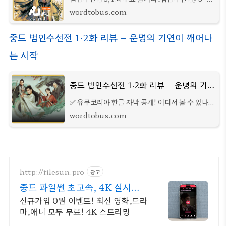
부는 초반부터 긴장감이 맥박처럼 이어진다. 묵대
wordtobus.com
부가 가면을 쓴 정체불명의 인물과 함께 등장하며
그 자체로 위협적인 분위기를 조성한다. 말
중드 범인수선전 1·2화 리뷰 – 운명의 기연이 깨어나
는 시작
중드 범인수선전 1·2화 리뷰 – 운명의 기연이 깨어나는 시작
✅ 유쿠코리아 한글 자막 공개! 어디서 볼 수 있나?
기다린 만큼 유쿠에 가서 확인해 보니, 범인수선전
wordtobus.com
의 1화와 2화가 무료로 시청 가능하다는 점이 먼저
반가웠다. 그런데 나중에 알고 보니 유튜
http://filesun.pro
광고
중드 파일썬 초고속, 4K 실시간
보기!
신규가입 0원 이벤트! 최신 영화,드라
마,애니 모두 무료! 4K 스트리밍