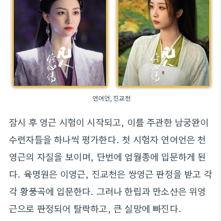
연여언,진교천
잠시 후 영근 시험이 시작되고, 이를 주관한 남궁완이
수련자들을 하나씩 평가한다. 첫 시험자 연여언은 천
영근의 자질을 보이며, 단번에 엄월종에 입문하게 된
다. 육명원은 이영근, 진교천은 쌍영근 판정을 받고 각
각 황풍곡에 입문한다. 그러나 한립과 만소산은 위영
근으로 판정되어 탈락하고, 큰 실망에 빠진다.