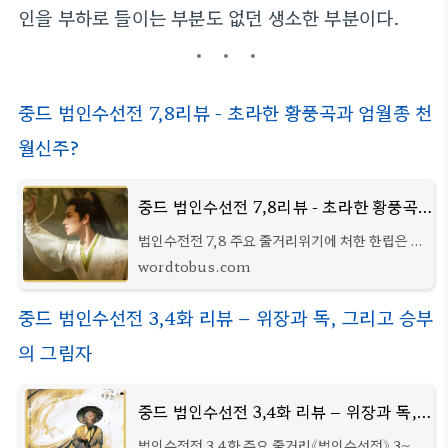
인을 부하로 들이는 부분도 없던 생소한 부분이다.
중드 범인수선전 7,8리뷰 - 초라한 황풍곡과 엄월종 천
월신주?
중드 범인수선전 7,8리뷰 - 초라한 황풍곡과 엄월종 천월신주?
범인수전전 7,8 주요 줄거리위기에 처한 한립은 남
궁완의 등장으로 목숨을 건졌다. 그는 하루빨리 황
wordtobus.com
풍곡에 들어가야 산수로에서 벗어날 수 있다고 판
단했고, 곧장 황풍곡에 도착한다. 오사숙은
중드 범인수선전 3,4화 리뷰 – 위장과 독, 그리고 승부
의 그림자
중드 범인수선전 3,4화 리뷰 – 위장과 독, 그리고 승부의 그림자
범인수전전 3,4화 주요 줄거리《범인수선전》 3~4