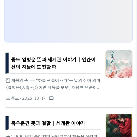
중드 입청운 뜻과 세계관 이야기 | 인간이
신의 하늘에 도전할 때
1️⃣ 제목의 뜻 ― “하늘로 들어가다”는 말의 진짜 의미
《입청운(入青云)》이란 제목을 보면, 처음엔 단순히
“푸른 하늘로 오르다”라는 뜻 같지만,이 작품이 말하
중드
· 2025. 10. 17.
format_list_bulleted
textsms
는 청운(靑雲)은 물리적 공간이 아니라 ‘의식의 차
원’이에요.“입(入)”은 선택의 동사입니다.즉, 하늘이
허락해서 들어가는 게 아니라 스스로의 의지로 문을
묵우운간 뜻과 결말 | 세계관 이야기
두드리는 행위를 뜻하죠.이 세계에서 ‘청운’은 단순한
신계(神界)가 아닙니다.그건 인간이 감정과 욕망을
극복해 자기 존재를 완성하는, 정신적 상승의 상징이
🌧️ 1. 먹빛 비가 쏟아지던 날먹구름이 하늘을 삼키고,