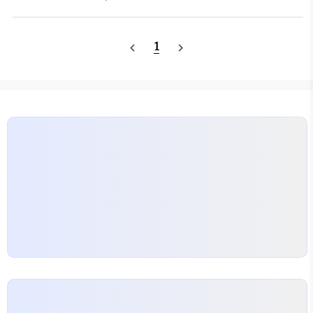
매주 수·목 18:00 2회차씩 업데이트플랫폼: 텐센트
인간의 경계를 넘어선 초월적 존재台(태): 별 태, 또는
비디오 단독 공개, 해외 시청은..
신성한 무대. 하늘의 별자리나 제단처럼 신비롭고 운
명적인 장소를 의미有(유): 있다树(수): 나무. 생명,
1
navigate_before
navigate_next
윤회, 기억의 상징▶ 따라서 '仙台有树'는 "신선한 별
자리(또는 하늘의 무대)에 나무가 있다"는 의미로, 드
라마 내에서 운명적 만남, 전생과 윤회, 성장과 구원
의 공간을 상징한다.특히 이 '나무'는 극중 전생을 가
능하게 하는 '전생수(转生树)'와 연결되며, 운명의 매
개체이자 재회를 가능하게 하는 생명의 상징으로 작용
한다.🎭 장르와 테마: 사제 로맨스에 담긴 윤회의 서
사《선태유수》는..