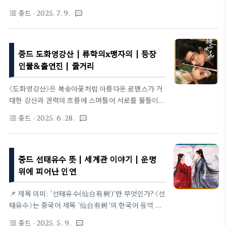
본 / 케이블 A+Drama 본방(월–목 15:00) + MOA
놓는다.权 ― 궁정과 조정을 틀어쥔 힘, 혹은 그것을
중드
· 2025. 7. 9.
format_list_bulleted
textsms
TV 동시 스트리밍(FHD)등급: 15세 이상 시청가..
좇는 인간의 욕망.宠 ― 군주의 신임·은혜이자 때로
는 정치적 보호막이 되는 애정.두 글자가 결합하면서
“권력을 둘러싼 총애” 혹은 “총애를 방패 삼은 권
중드 도화영강산 | 류학의x맹자의 | 등장
력”이라는 긴장감을 형성한다. 작품은 바로 이 이중성
을 배신지(裴慎之)와 녕근일(寧謹一)의 관계에 투영
인물&출연진 | 줄거리
해, 이용과 의존·투쟁과 동맹이 뒤엉킨 드라마를 빚어
낸다.2. 가상 왕조 ‘대녕(大寧)’의 세계관드라마는 실
《도화영강산》은 복숭아꽃처럼 아름다운 로맨스가 거
제 역사에서 한 발 물러선 가공 왕조 대녕 말기를 무대
대한 강산과 권력의 흐름에 스며들어 서로를 물들이는
로 한다. 조정은 환관 정보기관·외척·금군이 권력을
이야기를 펼친다. 화친 공주로 기국에 들어온 강도화
중드
· 2025. 6. 28.
format_list_bulleted
textsms
나눠 가진 삼각 구도로 요동치며, 선황의 급서 이후
와 권력의 중심에 선 심재야가 사랑과 생존, 권모술수
‘유조(遺詔) 조작’이..
사이에서 서로의 검이자 방패가 되며 숨막히는 긴장감
을 만들어낸다. 로맨스와 정치 스릴러의 결합, 고밀도
중드 선태유수 뜻 | 세계관 이야기 | 운명
의 서스펜스, 그리고 감각적인 미장센이 돋보이며
2025년 상반기 최고의 화제작으로 주목받고 있다.2️⃣
위에 피어난 인연
정보제목: 도화영강산(桃花映江山)원작: 백로성쌍의
고평점 인기 소설 도화절강산(桃花折江山) 2019장
📌 제목 의미: '선태유수(仙台有树)'란 무엇인가?《선
르: 정통 중국 고전 정치 로맨스, 궁중 암투, 권모술
태유수》는 중국어 제목 '仙台有树'의 한국어 음역 표
수, 비극 서사방영 일정: 2025년 6월 25일 첫 공개,
기이며, 한자를 해석하면 다음과 같다:仙(선): 신선,
중드
· 2025. 5. 9.
format_list_bulleted
textsms