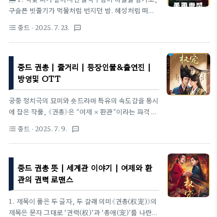
에요.그래서 ‘입청운’은 곧 “신이 되려는 인간의 이야
구슬픈 빗줄기가 먹물처럼 번지던 밤. 혜성처럼 떠올
기”이자,결국 “신보다 인간다워지려는 인간의 이야
랐던 젊은 부인 설방비는 단 한순간에 ‘역적의 딸’이
중드
· 2025. 7. 23.
format_list_bulleted
textsms
기”로 이어집니다.2️⃣ 여섯 개의 세계 ― ‘합허육경
되어 처소 깊은 연못에 내던져진다. 목숨을 잃은 줄로
(合虚六境)’의 구조《입청운》의 세계는 여섯 개의 차
만 알았던 그녀는, 같은 시각 별궁에서 숨을 거둔 비밀
원으로 이루어져 있어요.이걸 합허육..
친구 강리의 얼굴을 뒤집어쓰고 다시 세상으로 걸어
중드 권총 | 줄거리 | 등장인물&출연진 |
나온다. 누구도 그녀가 살아 돌아왔음을 모른다. 살아
남은 이름도, 죽어버린 이름도 모두 빗속으로 씻겨 내
방영및 OTT
려갔으니까—.이 짧은 프롤로그만으로도 《묵우운
간》이 던지는 기류는 분명하다. 검게 번지는 비, 그 속
궁중 정치극의 묘미와 숏드라마 특유의 속도감을 동시
을 가르는 한 줄기 빛. 제목 자체가 서사의 알레고리
에 잡은 작품, 《권총》은 "여제 × 환관"이라는 파격 조
다.🌫️ 2. 제목이 품은 두 겹의 의미묵우운간을 직역하
합으로 시청자에게 새로운 긴장감을 선사합니다. 짧
중드
· 2025. 7. 9.
format_list_bulleted
textsms
면 ‘먹빛 비(墨雨)가 드리운 구름 사이(雲間)’. 검은
고 굵은 전개 속에 숨은 권력의 역학과 인간적인 총애
비는 암울한 시대와 주인..
는, 그 자체로 360분짜리 대하드라마를 농축한 농도
높은 서사입니다. 지금부터 작품을 더 깊이 즐기기 위
중드 권총 뜻 | 세계관 이야기 | 여제와 환
한 핵심 정보를 차근차근 정리해 드립니다.1. 정보 원
제·국문 표기: 权宠 / 권총장르: 궁중 정치 로맨스, 숏
관의 권력 로맨스
폼 시대극제작·연출: 장지위(張之微) 감독편성: 텐센
트비디오 10분극장(중국 기준 2025.04.17 공개, 회
1. 제목이 품은 두 글자, 두 갈래 의미《권총(权宠)》의
당 15분·총 24화)한국판: 8부작(회당 약 45분) 편집
제목은 문자 그대로 ‘권력(权)’과 ‘총애(宠)’를 나란히