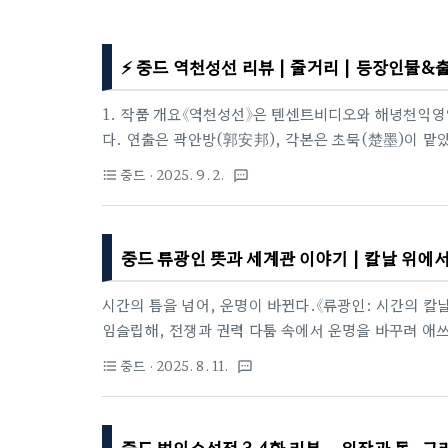
⚡ 중드 역천성선 리뷰 | 줄거리 | 등장인물&
1. 작품 개요《역천성선》은 텐센트비디오와 해녕천익
다. 연출은 곽안방(郭安邦), 각본은 초묵(楚墨)이 맡
예, 진우령, 장영박, 곽운등이 있다.2025년 5월 2
중드
· 2025. 9. 2.
format_list_bulleted
textsms
으며, 6월 28일 기준 플랫폼 내 열도 13,726을 기
노괴물이 수많은 벼락에 맞아 형체와 영혼이 멸망한다. 
던 넷째 아들 조비양과 융합한다.폐재 소년은 이 사건을
중드 류광인 뜻과 세계관 이야기 | 칼날 위에
의 혼약이 한꺼번에 찾아오면서 인생의 전환점을 맞는다
시간의 틈을 넘어, 운명이 바뀐다.《류광인: 시간의 칼
임슬립해, 전쟁과 권력 다툼 속에서 운명을 바꾸려 애쓰
미래를 잇는 유일한 열쇠였다.1. 제목의 의미와 작품 
중드
· 2025. 8. 11.
format_list_bulleted
textsms
세월의 빛을 인도한다.서사적 함의:시간과 운명 — 주
빛(희망)을 찾아가는 여정을 상징.인연과 숙명 — 인
연결되고, 한 줄기 빛이 대륙 전체를 변화시키는 모티프
중드 범인수선전 3,4화 리뷰 – 위장과 독, 