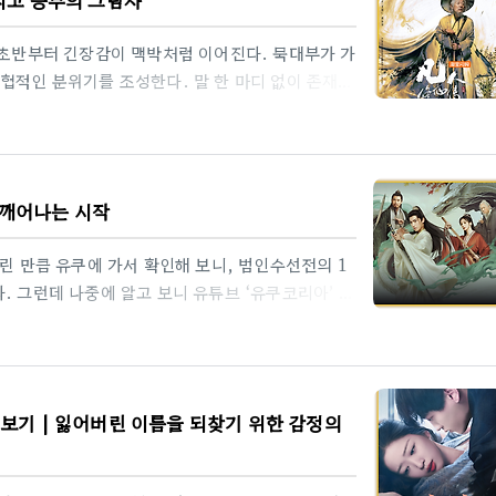
세계로, 용연(龙渊) 대륙이라는 창작..
 초반부터 긴장감이 맥박처럼 이어진다. 묵대부가 가
협적인 분위기를 조성한다. 말 한 마디 없이 존재감
거운 흐름을 예고한다.이윽고 한립은 장춘공으로부터
에 달했지만, 일부러 3성에 머무른 척하며 위장을 한
은 3개월 안에 4성에 도달하겠다고 약속한다. 그리
그 날을 준비하며, 그는 려비우에게서 내력이 없는
 기연이 깨어나는 시작
받는다.그리고 본격적인 전투를 앞두고 자신..
다린 만큼 유쿠에 가서 확인해 보니, 범인수선전의 1
. 그런데 나중에 알고 보니 유튜브 ‘유쿠코리아’ 공
정식 공개하고 있었고, 자체 영상에 자막이 잘 입혀져
선전 유튜브 바로가기🎬 1,2화 – "범인"의 시
고 드라마는 200년 전의 어린 한립의 회상에서 시
 장철과 함께 칠현문 외문 제자 선발시험에 참가하게
시보기 | 잃어버린 이름을 되찾기 위한 감정의
수곡에 들어오게 된다. ..