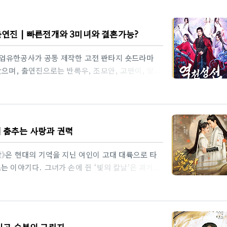
출연진 | 빠른전개와 3미녀와 결혼가능?
영업유한공사가 공동 제작한 고전 판타지 숏드라마
았으며, 출연진으로는 반록우, 조모안, 고만이, 양자
9일 텐센트비디오 단독 공개 이후 빠르게 화제가 되었
록했다.2. 줄거리백 년 수련 끝에 하늘로 승천하려던 한
그러나 그의 영혼은 조가에서 무능한 ‘폐재’로 불리
 계기로 역천의 뇌력(雷劫之力)을 각성하고, 세 건
서 춤추는 사랑과 권력
. 짓밟히던 과거를 벗어나 강..
날》은 현대의 기억을 지닌 여인이 고대 대륙으로 타
는 이야기다. 그녀가 손에 쥔 ‘빛의 칼날’은 과거와
성격류광인(流光引)직역: 흐르는 빛을 이끈다 또는
인공들이 과거의 비극과 현재의 정치·전쟁 속에서
물들이 얽힌 사건과 갈등이 마치 흐르는 빛줄기처럼
.장르: 고전 판타지 로맨스, 대륙 판타지, 정치·전
그리고 승부의 그림자