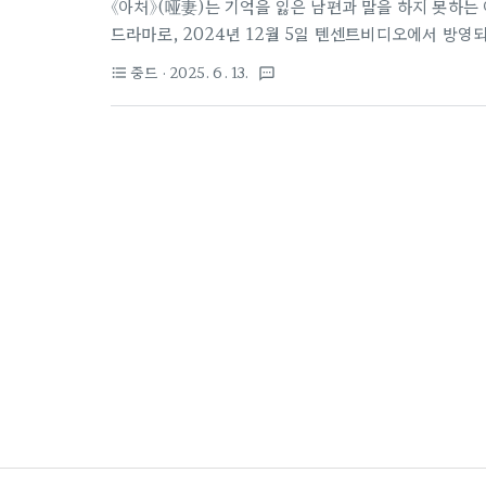
《아처》(哑妻)는 기억을 잃은 남편과 말을 하지 못하는
드라마로, 2024년 12월 5일 텐센트비디오에서 방영
의 밀도가 돋보이며, 매 회차마다 강한 몰입감을 자아낸다
중드
· 2025. 6. 13.
format_list_bulleted
textsms
한 이 작품은 '아픔을 말하지 못하는 사람들'을 위한 감
妻)장르: 도시 멜로드라마, 복수, 감정극원작: 소설 《哑
선(小璇), 가려(佳丽)방영일: 2024년 12월 5일총 편수
세계관《아처》의 세계는 가정, 기억, 침묵, 대체된 사랑, 