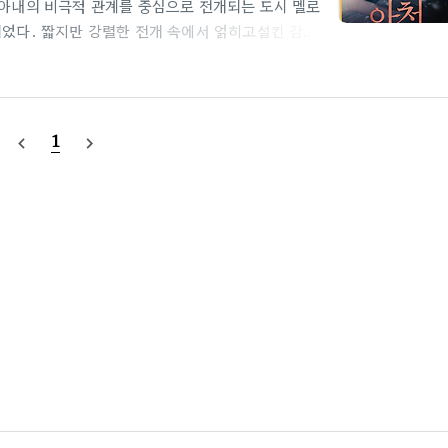
 아내의 비극적 관계를 중심으로 전개되는 도시 멜로
되었다. 짧지만 강렬한 전개 속에서 얽히고설킨 감정
. 멜로, 복수, 성장, 그리고 침묵의 서사를 응축
정의 기록이다.아처 정보 제목: 아처 (중문제목: 哑
妻》 by 작가 루잉(楼萦)감독: 이도(李韬)각본: 소
: 24부작 / 회당 약 15분 국내: 6부작 40분아처
1
navigate_before
navigate_next
..