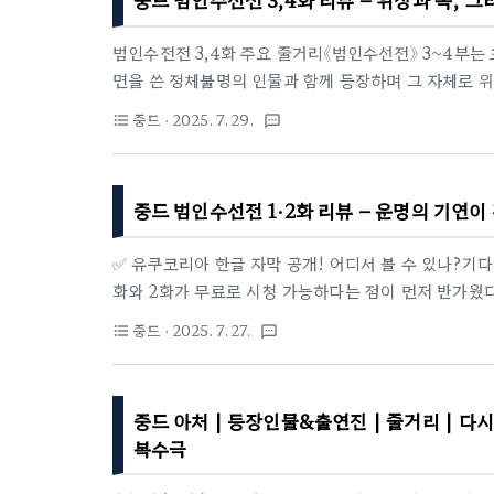
쟁극.세계관: 실존 역사에 기반하지 않은 완전한 가상 
범인수전전 3,4화 주요 줄거리《범인수선전》 3~4부는
면을 쓴 정체불명의 인물과 함께 등장하며 그 자체로 위
만으로 압도하는 이 인물은 앞으로 전개될 어둡고 무
중드
· 2025. 7. 29.
format_list_bulleted
textsms
4성에 도달했는지 검사를 받는다. 사실 그는 이미 5성
다. 그러나 묵대부가 가족을 인질 삼아 협박하자, 한립
고 녹색병을 이용해서 계속 성장해서 6성에 올라간다.
중드 범인수선전 1·2화 리뷰 – 운명의
자에게 특화된 암살 기술과 생존술이 담긴 검범을 전수
✅ 유쿠코리아 한글 자막 공개! 어디서 볼 수 있나?기
화와 2화가 무료로 시청 가능하다는 점이 먼저 반가웠다
식 채널에서도 동일한 1, 2화를 한글 자막 포함으로 
중드
· 2025. 7. 27.
format_list_bulleted
textsms
있어 시청이 한층 편했다. 맛보기로 보여준듯하다. 범인수
작, 기연의 그림자화려한 난성해의 전투장면을 뒤로 하
작된다. 가족과 떨어진 뒤, 집안과 자신의 성공을 위해
중드 아처 | 등장인물&출연진 | 줄거리 | 다
되고, 시험에는 떨어지지만 묵대부의 눈에 들어 둘 다 신
복수극