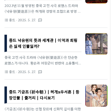
가 겹쳐지는 비주얼적 상상력도 드라마의 몰입도를 더
2023년 11월 방영된 중국 고전 사극 로맨스 드라마
욱 높여, 매회가 한 편의 전설 같은 느낌을 준다.기본
《낙유원(樂遊原)》은 허개와 경첨의 조합으로 방영 전
정보제목: 자야귀(子夜归)장르: 고전 사극, 로맨스,
부터 화제를 모은 작품이다. 단순한 로맨스를 넘어, 반
중드
· 2025. 5. 27.
format_list_bulleted
textsms
판타지원작: 《매부인 총부일상(梅夫人寵夫日常)》 –
란과 정치 암투 속에서 성장하는 황손과 여장군의 이
작가 부화(扶华)각본: 류월(柳樾), 손림(孙..
야기를 그리며 시청자들의 몰입도를 높였다. 특히 실
제 역사와 닮은 세계관, 고전의 상징을 활용한 제목 등
중드 낙유원의 뜻과 세계관 | 이억과 최림
깊이 있는 설정으로 주목받았다.드라마 정보제목: 낙
유원 (樂遊原)장르: 고전 사극, 로맨스, 정치 드라마
은 실제 인물일까?
방영일: 2023년 11월 6일 ~ 11월 30일플랫폼: 텐센
트 비디오, 한국은 티빙(TVING)에서 감상 가능총
중국 고전 사극 드라마 《낙유원(樂遊原)》은 단순한
편수: 40부작원작: 비아사존(匪我思存)의 동명 소설
로맨스가 아니다. 황손과 여장군이 반란의 소용돌이
감독: 정위문(郑伟文)각본: 비아사존제목의 뜻과 세
속에서 서로를 알아가고, 결국 함께 세상을 바꾸어가
중드
· 2025. 5. 27.
format_list_bulleted
textsms
계관중드 낙유원의 뜻과 세계관 | 이억과 최림은 실제
는 이 드라마는 그 제목부터 예사롭지 않다. "낙유
인물일까? 중드 낙유원..
원"이란 이름 안에는 고대 왕조의 흥망, 인간 욕망의
비극, 그리고 피로 물든 평화의 도달점이 상징처럼 담
중드 기금조 (祈今朝 ) | 허개x우서흔 | 등
겨 있다.🎴 낙유원(樂遊原)의 의미 – 단순한 지명이
아니다'낙유원(樂遊原)'은 실제로 당나라 시대 장안
장인물 | 줄거리 | 다시보기
(長安) 교외에 있었던 지명이다. 당시 황실과 귀족들
이 풍류를 즐기고 사냥과 시회를 열던 곳으로, 이백
《기금조》(祈今朝)는 선협 장르에 신화적 깊이를 더한