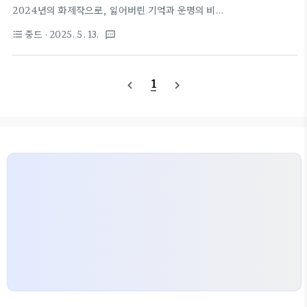
(李白), 두보(杜甫), 백거이(白居易) 같은 대문호들
2024년의 화제작으로, 잃어버린 기억과 운명의 비밀
도 시를 남긴 장소다. 하지만 이 공간은 그저 유쾌한
을 풀어가는 여정을 감성적으로 그린 작품이다. 시청
중드
· 2025. 5. 13.
format_list_bulleted
textsms
유람처가 아니다. 고전 시에서는 낙유원이 몰락한 왕
자들은 한 회 한 회 몰입할수록, 이 신비로운 세계에
조의 잔영, 쓸쓸한 권력의 낙조, 무너지..
빠져든다.1. 개요제목: 기금조 (중국어 제목: 祈今朝)
방영 시기: 2024년 1월 18일 ~ (총 36부작)제작: 텐
1
navigate_before
navigate_next
센트비디오(Tencent Video), 산동영화, 백납천
성, 악성영업감독: 유국남(刘国楠)원작: 게임 《선검
기협전 6》(仙剑奇侠传六)장르: 고장 선협 로맨스,
판타지 액션2. 제목의 뜻과 세계관 이야기기금조 뜻과
세계관 완전 정리 – 선검기협전6 세계를 휘감는 운명
의 열쇠 기금조 뜻과 세계관 완전 정리 – 선검기협전6
세계를 휘감는 운명의 열쇠중국 드라마 《기금조》(祈
今朝)는 202..