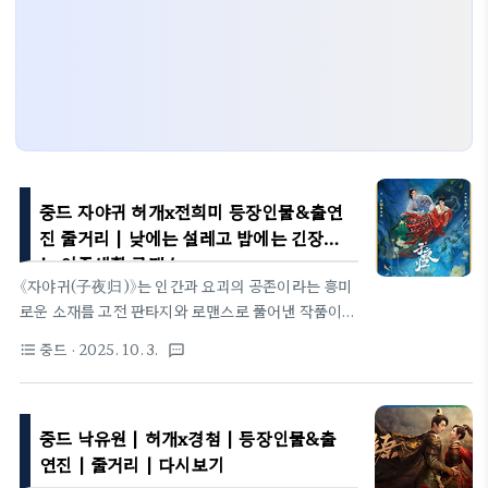
중드 자야귀 허개x전희미 등장인물&출연
진 줄거리 | 낮에는 설레고 밤에는 긴장되
는 이중생활 로맨스
《자야귀(子夜归)》는 인간과 요괴의 공존이라는 흥미
로운 소재를 고전 판타지와 로맨스로 풀어낸 작품이
다. 천사 매축우와 묘공 무정이 낮과 밤, 인간과 요괴
중드
· 2025. 10. 3.
format_list_bulleted
textsms
라는 서로 다른 세계에서 부딪히며도 점차 끌려가는
과정은 단순한 사랑 이야기 이상의 매력을 지닌다. 특
히 18년 전 장안을 뒤흔든 대화재의 비밀, 불화골을
중드 낙유원 | 허개x경첨 | 등장인물&출
둘러싼 권력 다툼, 그리고 현감사와 요시를 무대로 펼
쳐지는 음모와 갈등은 시청자에게 끝없이 궁금증을 불
연진 | 줄거리 | 다시보기
러일으킨다. 신비로운 장안의 야경과 요괴들의 세계