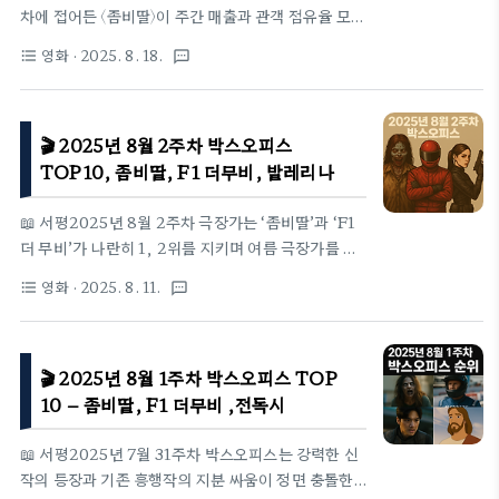
2025년 8월 4주차 박스오피스 TOP 10 (8월 18일
차에 접어든 〈좀비딸〉이 주간 매출과 관객 점유율 모두
~ 8월 24일) kofin자료1위. 극장판 귀멸의 칼날: 무
에서 선두를 지키며 흥행 주도권을 이어갔다. 〈F1 더
영화
· 2025. 8. 18.
format_list_bulleted
textsms
한성편개봉일: 2025-08-22관객수(주간/누적):
무비〉는 장기 관람 수요를 확보하며 2위를 지켰고, 신
162..
작 공포·스릴러 〈악마가 이사왔다〉·〈긴키 지방의 어느
장소에 대하여〉가 나란히 3·4위로 진입해 장르 강세를
🎬 2025년 8월 2주차 박스오피스
증명했다. 중위권에서는 〈발레리나〉가 세계관 팬덤의
지지 속에 꾸준히 관객을 모았고, 〈스머프〉·〈배드 가이
TOP10, 좀비딸, F1 더무비, 발레리나
즈 2〉가 가족 관객을 중심으로 완만한 하락세를 보였
다. 하위권에선 데이식스의 로드 무비 〈식스데이즈〉가
📖 서평2025년 8월 2주차 극장가는 ‘좀비딸’과 ‘F1
단독 상영 체제임에도 팬덤 화력으로 9위를 차지했
더 무비’가 나란히 1, 2위를 지키며 여름 극장가를 이
고, 한국 공포 〈강령: 귀신놀이〉가 제한 스크린에서도
끌었다. ‘좀비딸’은 2주 연속 1위에 오르며 누적 335
영화
· 2025. 8. 11.
format_list_bulleted
textsms
점진적 누적을 이어가며 10위에 안착했다. 전체적으
만 관객을 돌파했고, ‘F1 더 무비’는 개봉 7주 차에도
로 신작 공포 2..
여전히 높은 상영 점유율을 유지했다. 여기에 심리 스
릴러 ‘발레리나’, 가족 애니메이션 ‘스머프’, 공포 영
🎬 2025년 8월 1주차 박스오피스 TOP
화 ‘강령: 귀신놀이’가 새롭게 등장해 중위권 경쟁을
가열했다. 방학 시즌에 맞춰 다양한 장르가 고르게 관
10 – 좀비딸, F1 더무비 ,전독시
객을 모았으나, 개봉 3주 차 이상의 작품들은 급격한
하락세와 스크린 축소를 겪었다. 이번 주는 신작들이
📖 서평2025년 7월 31주차 박스오피스는 강력한 신
기존 강자들의 아성을 위협하며 하반기 흥행 판도를
작의 등장과 기존 흥행작의 지분 싸움이 정면 충돌한