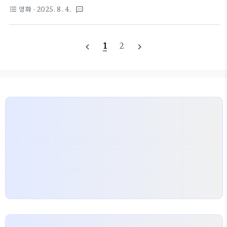
가늠케 한 주였다.🎥 2025년 8월 2주차 박스오피스
주간이었다. 실사 블랙코미디 스릴러 ‘좀비딸’이 개봉
영화
· 2025. 8. 4.
format_list_bulleted
textsms
TOP 10( 8월 4일~ 8월 10일 .KOFIC)1..
과 동시에 180만 명 이상의 관객을 동원하며 압도적 1
위에 올랐고, 장기 흥행 중인 ‘F1 더 무비’와 ‘전지적
독자 시점’은 다소 하락세에도 상위권을 유지했다. 반
1
2
navigate_before
navigate_next
면 ‘판타스틱 4’, ‘킬 오브 킹스’ 등 전주 강세를 보이
던 작품들은 스크린 수와 관객 감소에 따라 순위가 조
정됐다. 여름 성수기의 중심에서, 신작 개봉 효과가 극
대화되는 양상이 두드러졌다.🎥 2025년 7월 31주차
박스오피스 TOP 101위. 좀비딸 개봉일:
2025‑07‑30관객수(주간/누적): 183.6만 / 186.6
만 명매출액(주간/누적): 170.8억 / 173.8억..