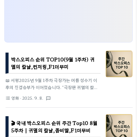
박스오피스 순위 TOP10(9월 1주차) 귀
멸의 칼날,컨저링,F1더무미
📖 서평2025년 9월 1주차 극장가는 여름 성수기 이
후의 진검승부가 이어졌습니다. ‘극장판 귀멸의 칼날:
무한성편’이 여전히 압도적인 1위를 지키며 흥행세를
영화
· 2025. 9. 8.
format_list_bulleted
textsms
과시했지만, 신작 ‘컨저링: 마지막 의식’과 ‘살인자 리
포트’가 강력하게 진입하며 다채로운 장르 경쟁 구도
를 형성했습니다. 특히 공포·스릴러 장르가 상위권에
🎬 국내 박스오피스 순위 주간 Top10 8월
다수 포진하면서 초가을 극장가에 색다른 긴장감을 불
어넣었습니다. 반면 ‘좀비딸’과 ‘첫사랑 엔딩’은 개봉
5주차 | 귀멸의 칼날,좀비딸,F1더무비
2~3주차에 접어들며 안정세에 들어갔고, ‘기기 지방