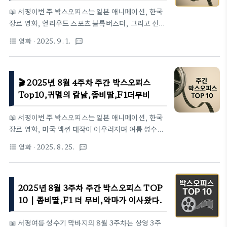
의 어느 장소에 대하여’ 같은 예술영화는 꾸준히 관객
📖 서평이번 주 박스오피스는 일본 애니메이션, 한국
을 모으며 저력을 보였습니다. 전체적으로 대작 중심
장르 영화, 헐리우드 스포츠 블록버스터, 그리고 신작
의 판도 속에서도 다양한 장르가 조화를 이루는 주간
로맨스와 콘서트 실황이 함께 주목을 받았다. 〈극장판
영화
· 2025. 9. 1.
format_list_bulleted
textsms
이었습니다.🎥 주간 박스오피스 순위(9월 1일 ~ 9월
귀멸의 칼날: 무한성편〉은 여전히 1위를 지켰으며,
7일) kofic1위. 극..
〈좀비딸〉은 누적 530만 관객을 돌파했다. 〈첫사랑 앤
딩〉, 〈임영웅 [아임 히어로] 2 첫음회〉, 〈프리키 프라
🎬 2025년 8월 4주차 주간 박스오피스
이데이 2〉 같은 신작이 새롭게 진입해 하위권에 활력
을 불어넣었다. 한국과 해외 작품이 고르게 분포하며
Top10,귀멸의 칼날,좀비딸,F1더무비
여름 막바지 극장가의 다양성을 보여준 한 주였다.🎥
주간 박스오피스 TOP 10(8월 25일 ~ 8월 31일)
📖 서평이번 주 박스오피스는 일본 애니메이션, 한국
kofic1위. 극장판 귀멸의 칼날: 무한성편개봉일:
장르 영화, 미국 액션 대작이 어우러지며 여름 성수기
2025-08-22관객수(주간/누적): 150만 4,888명 /
극장가를 뜨겁게 달궜다. 특히 〈극장판 귀멸의 칼날:
영화
· 2025. 8. 25.
format_list_bulleted
textsms
315만 4,066명매출액(주간/누적): 160.8..
무한성편〉은 개봉 첫 주에 압도적인 성적으로 1위를
기록했다. 한국 영화 〈좀비딸〉과 〈악마가 이사왔다〉는
각각 가족애와 공포를 중심으로 한국적 정서를 살린
2025년 8월 3주차 주간 박스오피스 TOP
서사로 주목받았다. 〈F1 더 무비〉, 〈발레리나〉 등 해외
블록버스터는 장르적 쾌감을 제공하며 꾸준한 관객 유
10 | 좀비딸,F1 더 무비,악마가 이사왔다.
입을 보였다. 하위권에서는 애니메이션과 유럽 감성
영화가 틈새 관객을 공략해 다양성을 보여주었다.🎥
📖 서평여름 성수기 막바지의 8월 3주차는 상영 3주